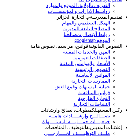
التعريف بالولاية، الموقع والموارد
روابــط الإدارات والمؤسســـات
تقديـم المديريــة
م.التجارة الجزائر
الهيكل التنظيمي والمهام
المصالح التابعة للمديرية
روابط الإتصال بمصالحنا
الموقع googlemap
النصوص القانونية
قوانين، مراسيم، نصوص هامة
المهن والخدمات المقننة
الصفقات العمومية
الأسعار والهوامش المقننة
النصوص الرئيسية
القوانين الأساسية
الممارسات التجارية
حماية المستهلك وقمع الغش
قوانين المنافسة
التجارة الخارجية
النشاطات التجارية
ركـن المستهـلك
مطويات، نصائح وارشادات
نصـــائـــح وإرشــــادات هامــة
جمعيـــات حمـــايـــة المستــــهلك
إعلانـات المديـريـة
التوظيف، المناقصات
ملــف التوظيــــف الخــــارجـــي