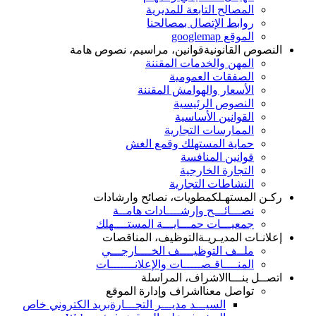
المصالح التابعة للمديرية
روابط الإتصال بمصالحنا
الموقع googlemap
النصوص القانونية
قوانين، مراسيم، نصوص هامة
المهن والخدمات المقننة
الصفقات العمومية
الأسعار والهوامش المقننة
النصوص الرئيسية
القوانين الأساسية
الممارسات التجارية
حماية المستهلك وقمع الغش
قوانين المنافسة
التجارة الخارجية
النشاطات التجارية
ركـن المستهـلك
مطويات، نصائح وارشادات
نصـــائـــح وإرشــــادات هامــة
جمعيـــات حمـــايـــة المستــــهلك
إعلانـات المديـريـة
التوظيف، المناقصات
ملــف التوظيــــف الخــــارجـــي
المنــــاقـصـــــات والإعلانـــــــات
اتصــل بنـــا
الاشراف، المراسلة
تواصل معنا
اشراف وإدارة الموقع
السيـــد مديـــر التجـــارة
بريد الكتروني خاص