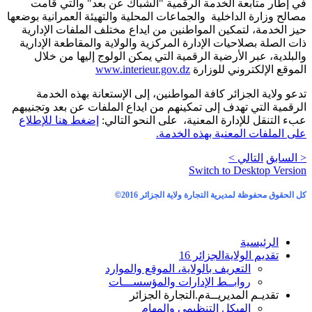
في إطار متابعة الخدمة الرقمية "الشباك عن بعد" والتي قامت
مصالح وزارة الداخلية والجماعات المحلية والتهيئة العمرانية بوضعها
حيز الخدمة، لتمكين المواطنين من ايداع مختلف الملفات الإدارية
ذات الصلة بصلاحيات الإدارة المركزية والولاية والمقاطعة الإدارية
والبلدية، عبر الأرضية الرقمية التي يمكن الولوج إليها من خلال
الموقع الإلكتروني للوزارة
www.interieur.gov.dz
تدعو ولاية الجزائر كافة المواطنين، إلى الإستعانة بهذه الخدمة
الرقمية التي تهدف إلى تمكينهم من ايداع الملفات عن بعد وتجنيبهم
عبء التنقل للإدارة المعنية، على النحو التالي:
إضغط هنا للإطلاع
على الملفات المعنية بهذه الخدمة.
< السابق
التالي >
Switch to Desktop Version
كل الحقوق محفوظة لمديرية التجارة ولاية الجزائر 2016
©
الرئيسية
تقديم الولاية
الجزائر 16
التعريف بالولاية، الموقع والموارد
روابــط الإدارات والمؤسســـات
تقديـم المديريــة
م.التجارة الجزائر
الهيكل التنظيمي والمهام