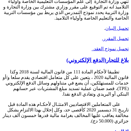
تنهي وزارة التجارة إلى علم المؤسسات التعليمية الخاصة وأولياء
التلاميذ انه تم التوقيع على مقرر وزاري مشترك بين وزارة التجارة و
وزارة التربية يحدد نموذج التمدرس الذي يربط بين مؤسسات التربية
الخاصة والتعليم الخاصة وأولياء التلاميذ.
تحميل البيان
.
تحميل المقرر.
تحميل نموذج العقد.
بلاغ للتجار(الدفع الإلكتروني)
تطبيقا لأحكام المادة 111 من قانون المالية لسنة 2018 وكذا
قانون المالية 2020 ، يتعين على كل متعامل اقتصادي يقدم سلعا و/أو
خدمات للمستهلكين، أن يضع في متناولهم وسائل الدفع الإلكتروني
(TPE)
، قصد ضمان عملية تسديد مبلغ المشتريات عبر حسابهم
البنكي أو البريدي وتفادي الدفع نقدا.
على المتعاملين الاقتصاديين الامتثـال لأحكـام هذه المادة قبل
تاريـخ 31 ديسمبر 2020 كأقصى حد، وكل إخلال بهذا الالتزام يشكل
مخالفة يعاقب عليها المخالف بغرامة مالية قدرها خمسون ألف دينار
جزائري (50.000 دج).