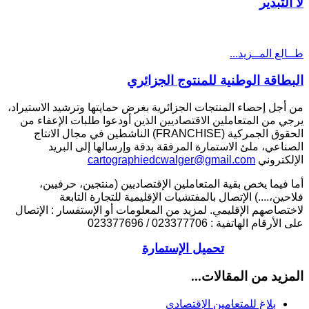
لا التبذير
طــالع المــزيد...
البطاقة الوطنية للمنتوج الجزائري
م
ن أجل إحصاء المنتجات الجزائرية بغرض حمايتها وترشيد الاستيراد،
يرجي من المتعاملين الاقتصاديين الذين أودعوا طلبات الإعفاء من
الحقوق الجمركية (
FRANCHISE
) الناشطين في مجال الانتاج
الصناعي، ملئ الاستمارة المرفقة بدقة وإرسالها إلى البريد
الإلكتروني
cartographiedcwalger@gmail.com
أما فيما يخص بقية المتعاملين الإقتصاديين (منتجين، حرفيين،
فلاحين،....) الإتصال بالمفتشيات الإقليمية للتجارة التابعة
لاختصاصهم الإقليمي. لمزيد من المعلومات أو الإستفسار : الإتصال
على الأرقام الهاتفية :
023377706
/ 023377696
تحميل الإستمارة
المزيد من المقالات...
بلاغ للمتعامين الإقتصادي