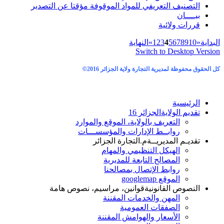
التصنيف التعريفي للمواد الموقوفة مؤقتا عن التصدير
بيــــان
قررات ولائية
البداية
«
10
9
8
7
6
5
4
3
2
1
»
النهاية
Switch to Desktop Version
كل الحقوق محفوظة لمديرية التجارة ولاية الجزائر 2016
©
الرئيسية
تقديم الولاية
الجزائر 16
التعريف بالولاية، الموقع والموارد
روابــط الإدارات والمؤسســـات
تقديـم المديريــة
م.التجارة الجزائر
الهيكل التنظيمي والمهام
المصالح التابعة للمديرية
روابط الإتصال بمصالحنا
الموقع googlemap
النصوص القانونية
قوانين، مراسيم، نصوص هامة
المهن والخدمات المقننة
الصفقات العمومية
الأسعار والهوامش المقننة